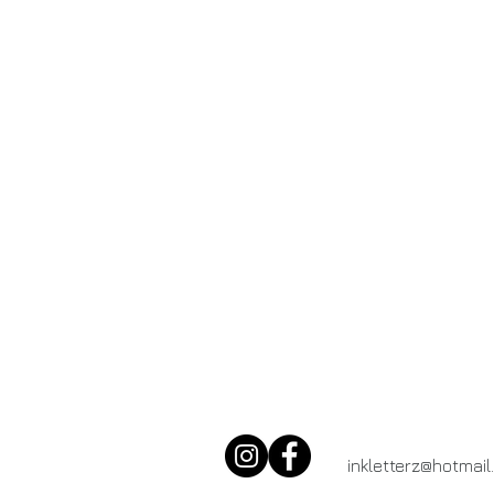
tatoueur réaliste à toulouse meilleur salon de tatouage tattoo réal
ramonville castanet blagnac portet l'union aucamville labege st o
inkletterz@hotmai