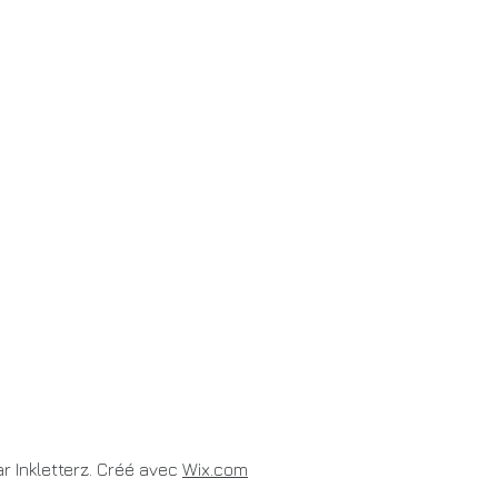
 lettrage japonais noir et gris couleur quel salon de tatouage centre ville
r Inkletterz. Créé avec
Wix.com