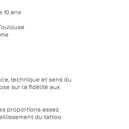
e 10 ans
 Toulouse
mme
nce, technique et sens du
se sur la fidélité aux
es proportions assez
illissement du tattoo.