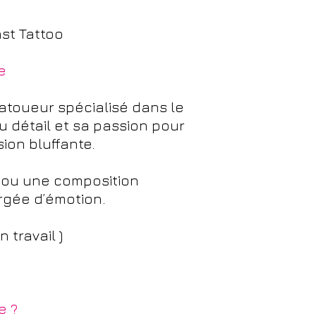
st Tattoo
e
tatoueur spécialisé dans le
du détail et sa passion pour
ion bluffante.
l ou une composition
rgée d’émotion.
 travail )
e ?