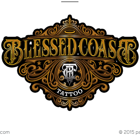
⸻
www.blessedcoasttattoo.com
isme yoshe inkletterz best of ink st cyprien blessed coast idée tatouage homme femme ligne fine old school néo trad floral géomatrique portrait lion visage chicanos
rens colomier st simon tournefeuille balma cugnaux cornebarrieu saint jean où se faire tatouer.
www.blessedcoasttattoo.com
Tatoueur toulouse salon de tatouage tattoos réalistes réalisme toulous
https://www.beautepresta.come
meilleur tatoueur portrait animaux
graffeur street art peinture toiles
www.blessedcoasttattoo.com
l.com
© 2015 pa