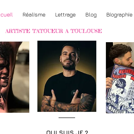
cueil
Réalisme
Lettrage
Blog
Biographie
ARTISTE TATOUEUR A TOULOUSE
⸻
QUI SUIS JE ?