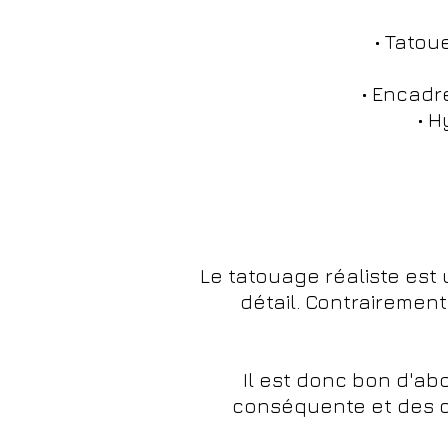
• Tatou
• Encadr
• 
Le tatouage réaliste est
détail. Contrairement
Il est donc bon d'a
conséquente et des co